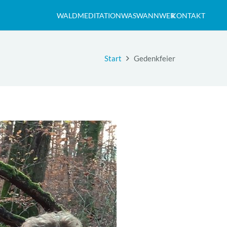
WALDMEDITATION
WAS
WANN
WER
KONTAKT
Start
Gedenkfeier