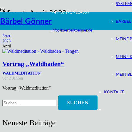
SYSTE
Monat:
April 2023
+49 (0) 171 9124557
Bärbel Gönner
BÄRBEL
Vortrag „Waldmeditation“
info@baerbelgoenner.de
Start
MEINE 
2023
April
MEINE 
Vortrag „Waldbaden“
WALDMEDITATION
MEIN B
vor 3 Jahren
Vortrag „Waldmeditation“
KONTAKT
Suchen
nach:
Neueste Beiträge