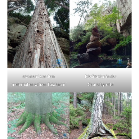
staunend vor dem
Meditation in der
meterhohen wilden Tujabaum
Gautschgrotte