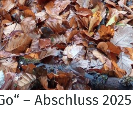
Go“ – Abschluss 2025