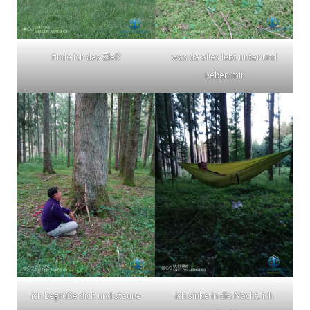
finde ich das Ziel?
was da alles lebt unter und
neben mir
ich begrüße dich und staune
ich sinke in die Nacht, ich