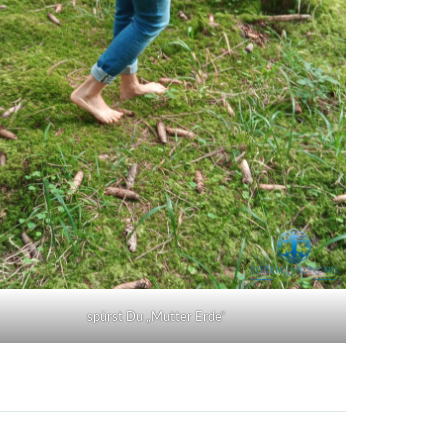
spürst Du „Mutter Erde“