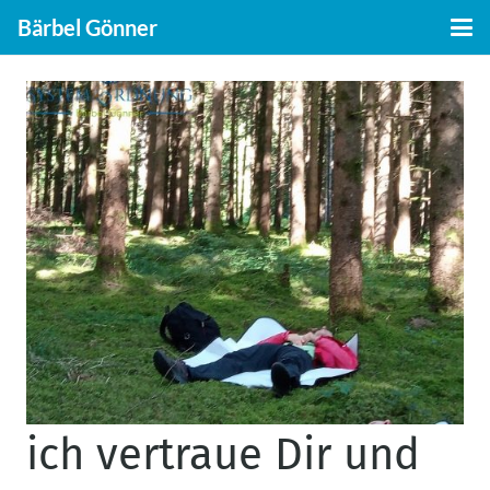
Bärbel Gönner
ich vertraue Dir und