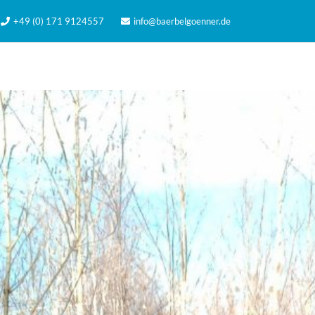
+49 (0) 171 9124557
info@baerbelgoenner.de